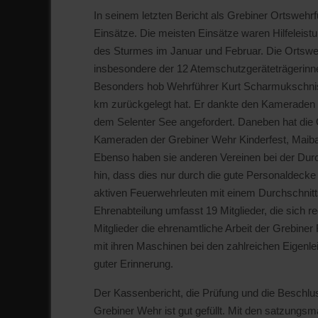
In seinem letzten Bericht als Grebiner Ortswehrf
Einsätze. Die meisten Einsätze waren Hilfelei
des Sturmes im Januar und Februar. Die Ortswe
insbesondere der 12 Atemschutzgeräteträgerinn
Besonders hob Wehrführer Kurt Scharmukschnis di
km zurückgelegt hat. Er dankte den Kameraden 
dem Selenter See angefordert. Daneben hat die 
Kameraden der Grebiner Wehr Kinderfest, Maiba
Ebenso haben sie anderen Vereinen bei der Dur
hin, dass dies nur durch die gute Personaldecke 
aktiven Feuerwehrleuten mit einem Durchschnitts
Ehrenabteilung umfasst 19 Mitglieder, die sich r
Mitglieder die ehrenamtliche Arbeit der Grebine
mit ihren Maschinen bei den zahlreichen Eigenle
guter Erinnerung.
Der Kassenbericht, die Prüfung und die Beschlu
Grebiner Wehr ist gut gefüllt. Mit den satzung