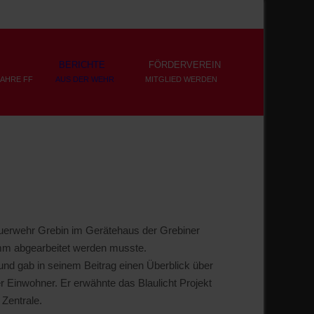
BERICHTE
FÖRDERVEREIN
JAHRE FF
AUS DER WEHR
MITGLIED WERDEN
uerwehr Grebin im Gerätehaus der Grebiner
mm abgearbeitet werden musste.
und gab in seinem Beitrag einen Überblick über
 Einwohner. Er erwähnte das Blaulicht Projekt
Zentrale.