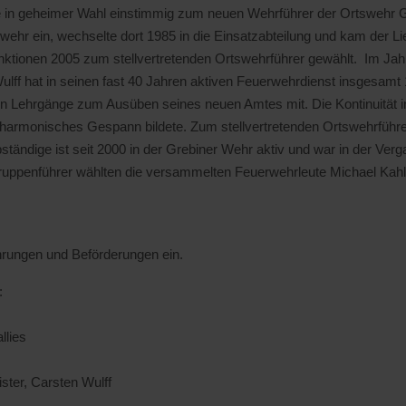
e in geheimer Wahl einstimmig zum neuen Wehrführer der Ortswehr G
dwehr ein, wechselte dort 1985 in die Einsatzabteilung und kam der L
ktionen 2005 zum stellvertretenden Ortswehrführer gewählt. Im Jahr
f hat in seinen fast 40 Jahren aktiven Feuerwehrdienst insgesamt 
chen Lehrgänge zum Ausüben seines neuen Amtes mit. Die Kontinuität i
 harmonisches Gespann bildete. Zum stellvertretenden Ortswehrführe
ständige ist seit 2000 in der Grebiner Wehr aktiv und war in der Ver
ppenführer wählten die versammelten Feuerwehrleute Michael Kahl, 
rungen und Beförderungen ein.
:
llies
ter, Carsten Wulff