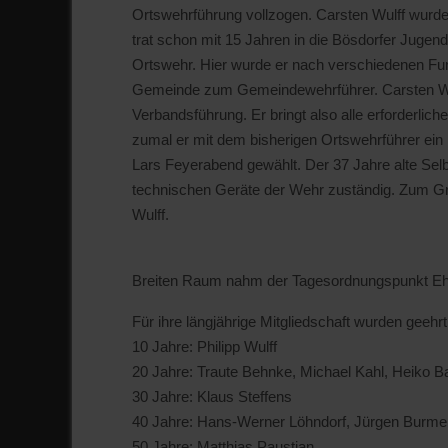
Ortswehrführung vollzogen. Carsten Wulff wurd
trat schon mit 15 Jahren in die Bösdorfer Jugen
Ortswehr. Hier wurde er nach verschiedenen Fun
Gemeinde zum Gemeindewehrführer. Carsten Wulf
Verbandsführung. Er bringt also alle erforderli
zumal er mit dem bisherigen Ortswehrführer ein
Lars Feyerabend gewählt. Der 37 Jahre alte Selb
technischen Geräte der Wehr zuständig. Zum Gru
Wulff.
Breiten Raum nahm der Tagesordnungspunkt Eh
Für ihre längjährige Mitgliedschaft wurden geehrt
10 Jahre: Philipp Wulff
20 Jahre: Traute Behnke, Michael Kahl, Heiko Ba
30 Jahre: Klaus Steffens
40 Jahre: Hans-Werner Löhndorf, Jürgen Burmeis
50 Jahre: Matthias Paustian