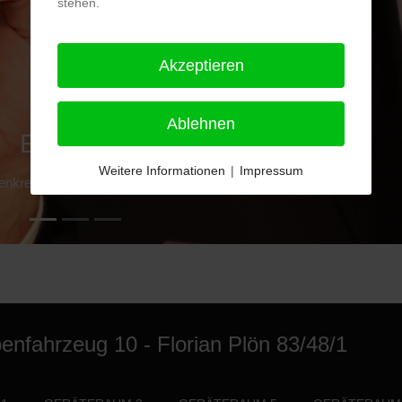
stehen.
Wei
Akzeptieren
Ablehnen
Ehrungen
Weitere Informationen
|
Impressum
nkreuz in Gold für Kurt Scharmukschnis
enfahrzeug 10 - Florian Plön 83/48/1