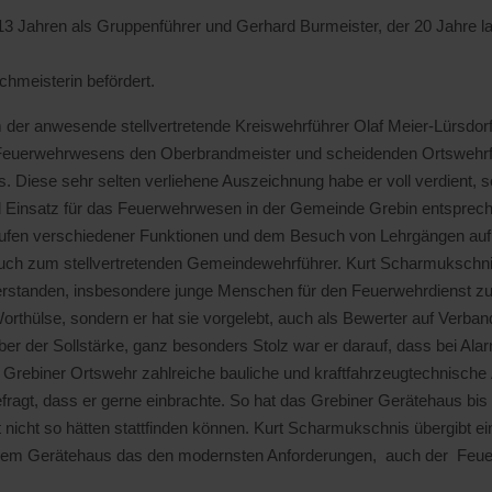
 Jahren als Gruppenführer und Gerhard Burmeister, der 20 Jahre la
chmeisterin befördert.
der anwesende stellvertretende Kreiswehrführer Olaf Meier-Lürsdorf 
 Feuerwehrwesens den Oberbrandmeister und scheidenden Ortswehr
 Diese sehr selten verliehene Auszeichnung habe er voll verdient, s
d Einsatz für das Feuerwehrwesen in der Gemeinde Grebin entsprech
aufen verschiedener Funktionen und dem Besuch von Lehrgängen auf 
ch zum stellvertretenden Gemeindewehrführer. Kurt Scharmukschnis 
erstanden, insbesondere junge Menschen für den Feuerwehrdienst zu b
orthülse, sondern er hat sie vorgelebt, auch als Bewerter auf Verban
ber der Sollstärke, ganz besonders Stolz war er darauf, dass bei Al
e Grebiner Ortswehr zahlreiche bauliche und kraftfahrzeugtechnisch
agt, dass er gerne einbrachte. So hat das Grebiner Gerätehaus bis h
nicht so hätten stattfinden können. Kurt Scharmukschnis übergibt 
inem Gerätehaus das den modernsten Anforderungen, auch der Feuerwe