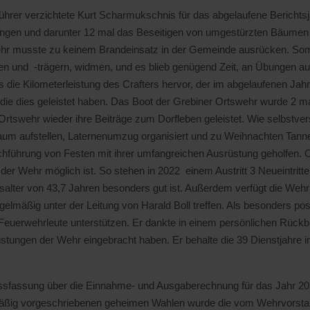
ührer verzichtete Kurt Scharmukschnis für das abgelaufene Berichtsja
stungen und darunter 12 mal das Beseitigen von umgestürzten Bäum
hr musste zu keinem Brandeinsatz in der Gemeinde ausrücken. Somi
en und -trägern, widmen, und es blieb genügend Zeit, an Übungen a
e Kilometerleistung des Crafters hervor, der im abgelaufenen Jahr b
die dies geleistet haben. Das Boot der Grebiner Ortswehr wurde 2 
Ortswehr wieder ihre Beiträge zum Dorfleben geleistet. Wie selbstve
um aufstellen, Laternenumzug organisiert und zu Weihnachten Tanne
chführung von Festen mit ihrer umfangreichen Ausrüstung geholfen. 
der Wehr möglich ist. So stehen in 2022 einem Austritt 3 Neueintritte
alter von 43,7 Jahren besonders gut ist. Außerdem verfügt die Wehr
egelmäßig unter der Leitung von Harald Boll treffen. Als besonders pos
r Feuerwehrleute unterstützen. Er dankte in einem persönlichen Rückb
istungen der Wehr eingebracht haben. Er behalte die 39 Dienstjahre i
ssfassung über die Einnahme- und Ausgaberechnung für das Jahr 202
smäßig vorgeschriebenen geheimen Wahlen wurde die vom Wehrvorstand 