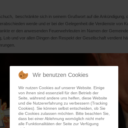
chuch, beschränkte sich in seinem Grußwort auf die Ankündigung,
rabschieden werde und er bei der Gelegenheit die Verdienste von 
dankte er den anwesenden Feuerwehrleuten im Namen der Gemeinde G
g, Lob und vor allen Dingen den Respekt der Gesellschaft verdient h
hrungen.
Wir benutzen Cookies
Wir nutzen Cookies auf unserer Website. Einige
von ihnen sind essenziell für den Betrieb der
Seite, während andere uns helfen, diese Website
und die Nutzererfahrung zu verbessern (Tracking
Cookies). Sie können selbst entscheiden, ob Sie
die Cookies zulassen möchten. Bitte beachten Sie,
dass bei einer Ablehnung womöglich nicht mehr
alle Funktionalitäten der Seite zur Verfügung