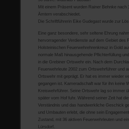
Mit einem Präsent wurden Rainer Behnke nach 13
Ämtern verabschiedet.
Die Schriftführerin Eike Gudegast wurde zur Lös
Eine ganz besondere, sehr seltene Ehrung nahm 
hervorragender Verdienste auf dem Gebiet des
Holsteinischen Feuerwehrehrenkreuz in Gold aus.
normale Maß hinausgehende Pflichterfüllung un
in die Grebiner Ortswehr ein. Nach dem Durchl
Feuerwehrleute 2002 zum Ortswehrführer und au
Ortswehr mit geprägt. Er hat es immer wieder v
gegangen ist. Kameradschaft war für ihn keine W
Kreiswehrführer. Seine Ortswehr lag so immer ü
später vom Hof fuhr. Während seiner Zeit hat di
Verständnis und das handwerkliche Geschick gefr
und Umbauten erlebt, die ohne sein Engagement 
Zustand, mit 36 aktiven Feuerwehrleuten und e
Lürsdorf.