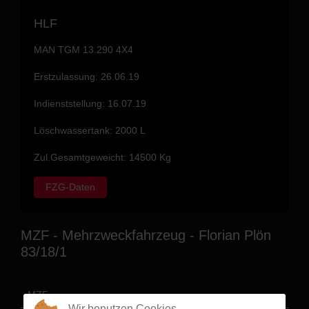
HLF
MAN TGM 13.290 4X4
Erstzulassung: 26.06.19
Indienststellung: 16.07.19
Löschwassertank: 2000 L
Zul.Gesamtgeweicht: 14500 Kg
FZG-Daten
MZF - Mehrzweckfahrzeug - Florian Plön
83/18/1
MZF
Wir benutzen Cookies