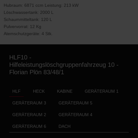
Hubraum: 6871 ccm Leistung: 213 kW
Löschwassertank: 2000 L
Schaummitteltank: 120 L
Pulvervorrat: 12 Kg
Atemschutzgeräte: 4 Stk.
HLF10 -
Hilfeleistungslöschgruppenfahrzeug 10 -
Florian Plön 83/48/1
HLF
HECK
KABINE
GERÄTERAUM 1
GERÄTERAUM 3
GERÄTERAUM 5
GERÄTERAUM 2
GERÄTERAUM 4
GERÄTERAUM 6
DACH