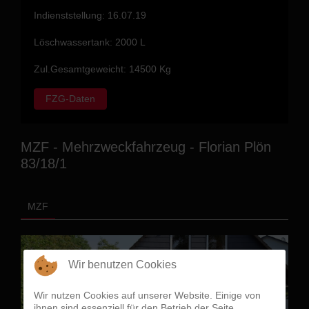
Indienststellung: 16.07.19
Löschwassertank: 2000 L
Zul.Gesamtgeweicht: 14500 Kg
FZG-Daten
MZF - Mehrzweckfahrzeug - Florian Plön
83/18/1
MZF
Wir benutzen Cookies
Wir nutzen Cookies auf unserer Website. Einige von
ihnen sind essenziell für den Betrieb der Seite,