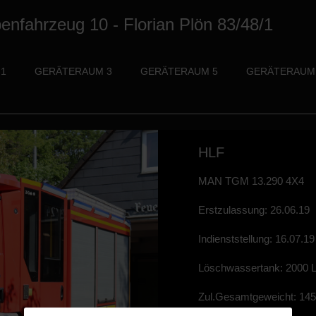
enfahrzeug 10 - Florian Plön 83/48/1
1
GERÄTERAUM 3
GERÄTERAUM 5
GERÄTERAUM
HLF
MAN TGM 13.290 4X4
Erstzulassung: 26.06.19
Indienststellung: 16.07.19
Löschwassertank: 2000 
Zul.Gesamtgeweicht: 14