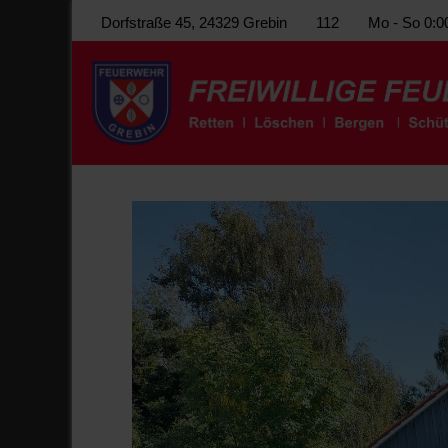
Dorfstraße 45, 24329 Grebin
112
Mo - So 0:0