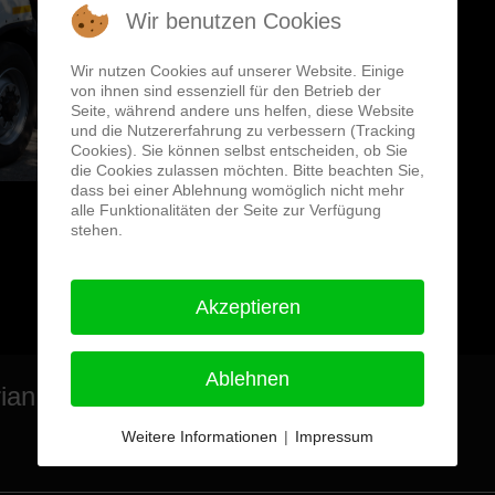
Wir benutzen Cookies
FZG-Daten
Wir nutzen Cookies auf unserer Website. Einige
von ihnen sind essenziell für den Betrieb der
Seite, während andere uns helfen, diese Website
und die Nutzererfahrung zu verbessern (Tracking
Cookies). Sie können selbst entscheiden, ob Sie
die Cookies zulassen möchten. Bitte beachten Sie,
dass bei einer Ablehnung womöglich nicht mehr
alle Funktionalitäten der Seite zur Verfügung
stehen.
Akzeptieren
Ablehnen
ian Plön 83/18/1
Weitere Informationen
|
Impressum