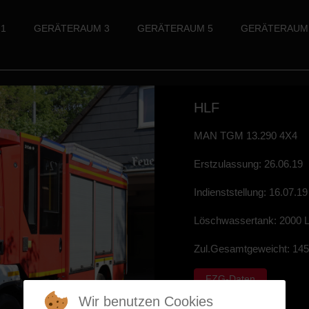
1
GERÄTERAUM 3
GERÄTERAUM 5
GERÄTERAUM
HLF
MAN TGM 13.290 4X4
Erstzulassung: 26.06.19
Indienststellung: 16.07.19
Löschwassertank: 2000 
Zul.Gesamtgeweicht: 14
FZG-Daten
Wir benutzen Cookies