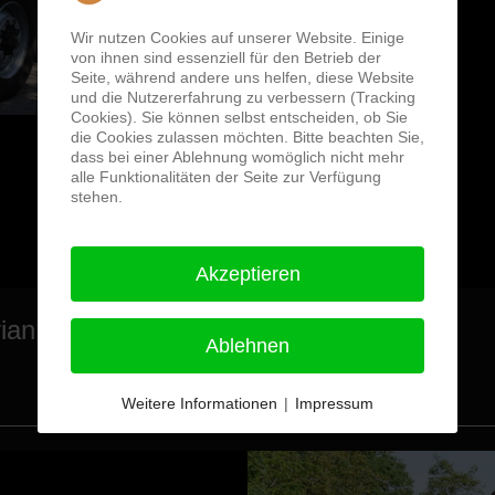
Wir nutzen Cookies auf unserer Website. Einige
von ihnen sind essenziell für den Betrieb der
Seite, während andere uns helfen, diese Website
und die Nutzererfahrung zu verbessern (Tracking
Cookies). Sie können selbst entscheiden, ob Sie
die Cookies zulassen möchten. Bitte beachten Sie,
dass bei einer Ablehnung womöglich nicht mehr
alle Funktionalitäten der Seite zur Verfügung
stehen.
Akzeptieren
ian Plön 83/18/1
Ablehnen
Weitere Informationen
|
Impressum