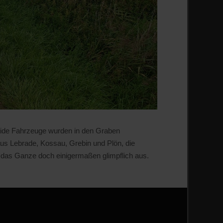
Beide Fahrzeuge wurden in den Graben
aus Lebrade, Kossau, Grebin und Plön, die
g das Ganze doch einigermaßen glimpflich aus.