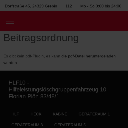
Dorfstraße 45, 24329 Grebin
112
Mo - So 0:00 bis 24:00
Mobile Menu Toggle
Beitragsordnung
Es gibt kein pdf-Plugin, es kann
die pdf-Datei heruntergeladen
werden.
HLF10 -
Hilfeleistungslöschgruppenfahrzeug 10 -
Florian Plön 83/48/1
HLF
HECK
KABINE
GERÄTERAUM 1
GERÄTERAUM 3
GERÄTERAUM 5