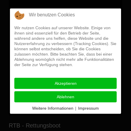
Wir benutzen Cookies
Wir nutzen Cookies auf unserer Website. Einige von
ihnen sind essenziell für den Betrieb der Seite,
MZF
während andere uns helfen, diese Website und die
Nutzererfahrung zu verbessern (Tracking Cookies). Sie
VW Crafter
können selbst entscheiden, ob Sie die Cookies
zulassen möchten. Bitte beachten Sie, dass bei einer
Erstzulassung: 22.03.2011
Ablehnung womöglich nicht mehr alle Funktionalitäten
der Seite zur Verfügung stehen.
Indienststellung: 21.04.2015
Besatzung: 1/8
Akzeptieren
Zul.Gesamtgeweicht: 3500 Kg
Ablehnen
Details
Weitere Informationen
|
Impressum
RTB - Rettungsboot